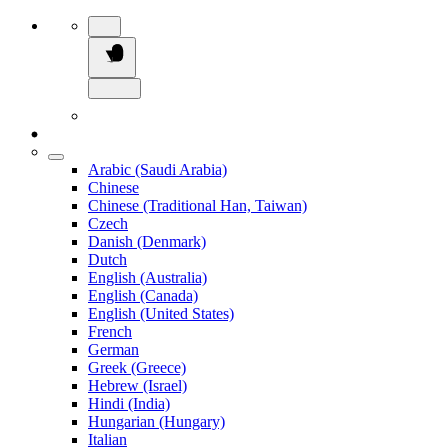
Arabic (Saudi Arabia)
Chinese
Chinese (Traditional Han, Taiwan)
Czech
Danish (Denmark)
Dutch
English (Australia)
English (Canada)
English (United States)
French
German
Greek (Greece)
Hebrew (Israel)
Hindi (India)
Hungarian (Hungary)
Italian