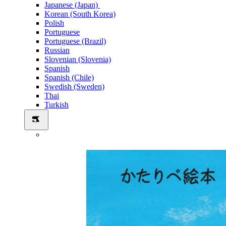
Japanese (Japan)
Korean (South Korea)
Polish
Portuguese
Portuguese (Brazil)
Russian
Slovenian (Slovenia)
Spanish
Spanish (Chile)
Swedish (Sweden)
Thai
Turkish