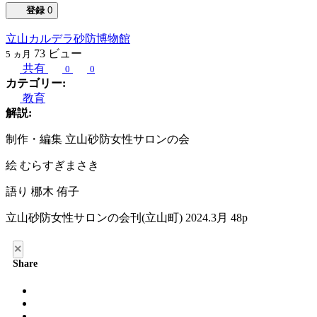
登録
0
立山カルデラ砂防博物館
73
ビュー
5 ヵ月
共有
0
0
カテゴリー:
教育
解説:
制作・編集 立山砂防女性サロンの会
絵 むらすぎまさき
語り 梛木 侑子
立山砂防女性サロンの会刊(立山町) 2024.3月 48p
×
Share