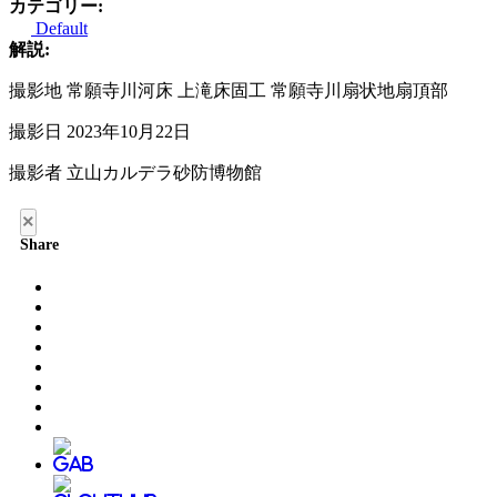
カテゴリー:
Default
解説:
撮影地 常願寺川河床 上滝床固工 常願寺川扇状地扇頂部
撮影日 2023年10月22日
撮影者 立山カルデラ砂防博物館
×
Share