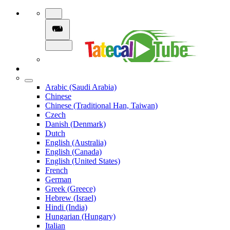
Arabic (Saudi Arabia)
Chinese
Chinese (Traditional Han, Taiwan)
Czech
Danish (Denmark)
Dutch
English (Australia)
English (Canada)
English (United States)
French
German
Greek (Greece)
Hebrew (Israel)
Hindi (India)
Hungarian (Hungary)
Italian