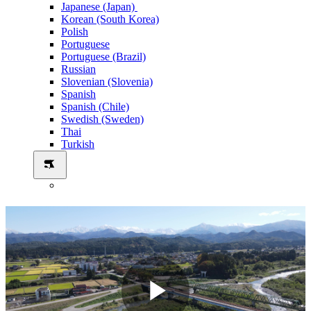
Japanese (Japan)
Korean (South Korea)
Polish
Portuguese
Portuguese (Brazil)
Russian
Slovenian (Slovenia)
Spanish
Spanish (Chile)
Swedish (Sweden)
Thai
Turkish