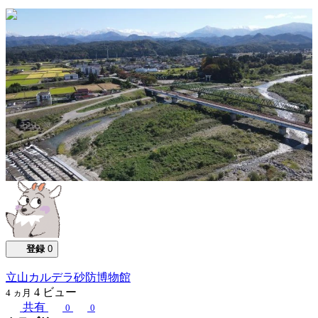
0:01:00
登録
0
立山カルデラ砂防博物館
4
ビュー
4 ヵ月
共有
0
0