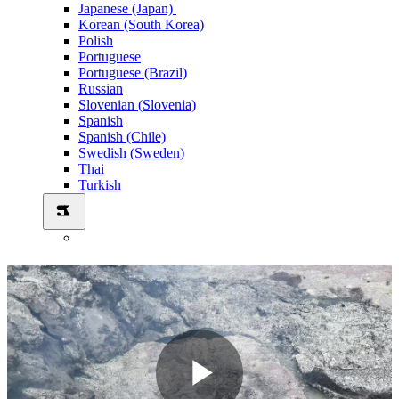
Japanese (Japan)
Korean (South Korea)
Polish
Portuguese
Portuguese (Brazil)
Russian
Slovenian (Slovenia)
Spanish
Spanish (Chile)
Swedish (Sweden)
Thai
Turkish