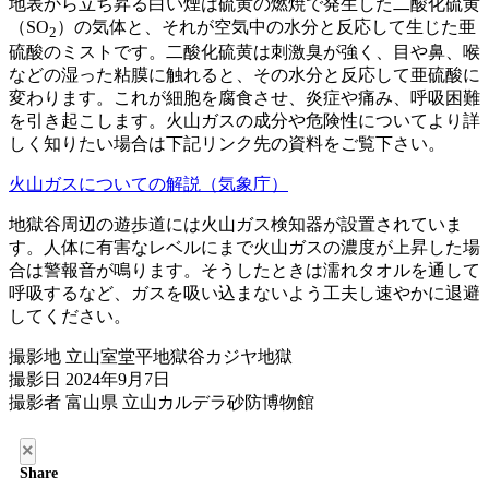
地表から立ち昇る白い煙は硫黄の燃焼で発生した二酸化硫黄
（SO
）の気体と、それが空気中の水分と反応して生じた亜
2
硫酸のミストです。二酸化硫黄は刺激臭が強く、目や鼻、喉
などの湿った粘膜に触れると、その水分と反応して亜硫酸に
変わります。これが細胞を腐食させ、炎症や痛み、呼吸困難
を引き起こします。火山ガスの成分や危険性についてより詳
しく知りたい場合は下記リンク先の資料をご覧下さい。
火山ガスについての解説（気象庁）
地獄谷周辺の遊歩道には火山ガス検知器が設置されていま
す。人体に有害なレベルにまで火山ガスの濃度が上昇した場
合は警報音が鳴ります。そうしたときは濡れタオルを通して
呼吸するなど、ガスを吸い込まないよう工夫し速やかに退避
してください。
撮影地 立山室堂平地獄谷カジヤ地獄
撮影日 2024年9月7日
撮影者 富山県 立山カルデラ砂防博物館
×
Share