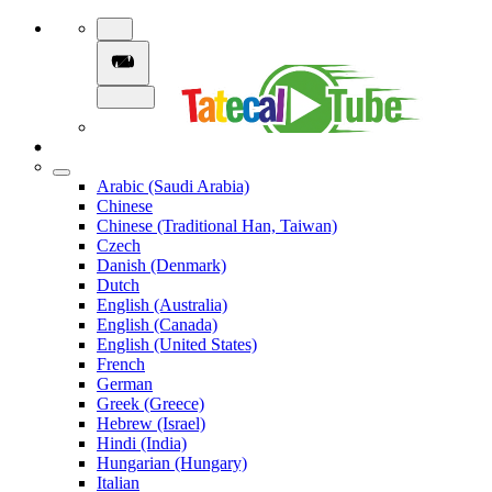
Arabic (Saudi Arabia)
Chinese
Chinese (Traditional Han, Taiwan)
Czech
Danish (Denmark)
Dutch
English (Australia)
English (Canada)
English (United States)
French
German
Greek (Greece)
Hebrew (Israel)
Hindi (India)
Hungarian (Hungary)
Italian