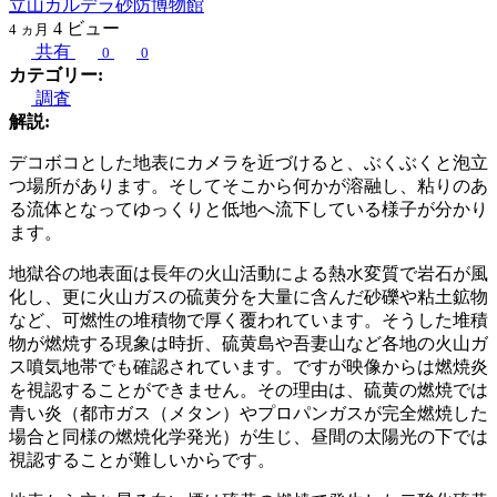
立山カルデラ砂防博物館
4
ビュー
4 ヵ月
共有
0
0
カテゴリー:
調査
解説:
デコボコとした地表にカメラを近づけると、ぶくぶくと泡立
つ場所があります。そしてそこから何かが溶融し、粘りのあ
る流体となってゆっくりと低地へ流下している様子が分かり
ます。
地獄谷の地表面は長年の火山活動による熱水変質で岩石が風
化し、更に火山ガスの硫黄分を大量に含んだ砂礫や粘土鉱物
など、可燃性の堆積物で厚く覆われています。そうした堆積
物が燃焼する現象は時折、硫黄島や吾妻山など各地の火山ガ
ス噴気地帯でも確認されています。ですが映像からは燃焼炎
を視認することができません。その理由は、硫黄の燃焼では
青い炎（都市ガス（メタン）やプロパンガスが完全燃焼した
場合と同様の燃焼化学発光）が生じ、昼間の太陽光の下では
視認することが難しいからです。